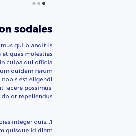
on sodales.
imus qui blanditiis
 et quas molestias
n culpa qui officia
harum quidem rerum
 nobis est eligendi
t facere possimus,
dolor repellendus.
ies integer quis.
1.
am quisque id diam