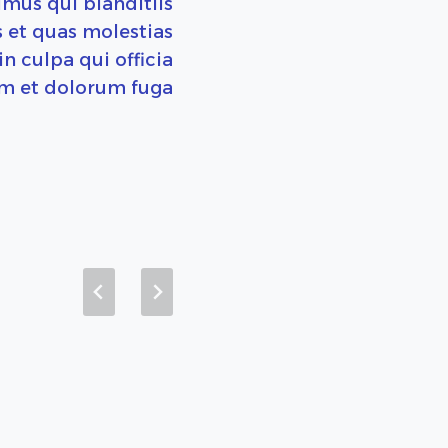
imus qui blanditiis
 et quas molestias
n culpa qui officia
um et dolorum fuga.