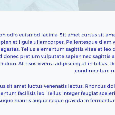
on odio euismod lacinia. Sit amet cursus sit am
apien et ligula ullamcorper. Pellentesque dia
 egestas. Tellus elementum sagittis vitae et leo
d donec pretium vulputate sapien nec sagittis
ndum. At risus viverra adipiscing at in tellus. Du
condimentum mat
s sit amet luctus venenatis lectus. Rhoncus do
ntum facilisis leo. Tellus integer feugiat sceler
ugue mauris augue neque gravida in fermentum e