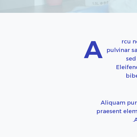
A
rcu n
pulvinar s
sed
Eleifen
bibe
Aliquam puru
praesent eleme
A