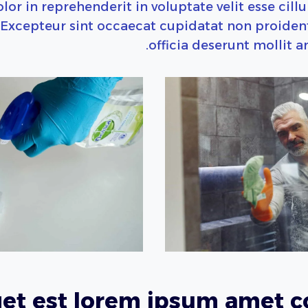
olor in reprehenderit in voluptate velit esse cill
. Excepteur sint occaecat cupidatat non proident
officia deserunt mollit a
et est lorem ipsum amet c