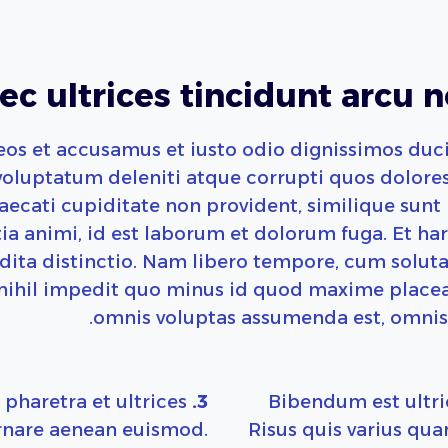
c ultrices tincidunt arcu n
eos et accusamus et iusto odio dignissimos duc
oluptatum deleniti atque corrupti quos dolores
aecati cupiditate non provident, similique sunt i
tia animi, id est laborum et dolorum fuga. Et 
pedita distinctio. Nam libero tempore, cum soluta
ihil impedit quo minus id quod maxime placea
omnis voluptas assumenda est, omnis 
pharetra et ultrices
3.
Bibendum est ultric
rnare aenean euismod.
Risus quis varius qu