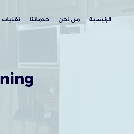
Ski
t
الرئيسية
من نحن
خدماتنا
تقنيات
conten
aning