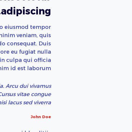
adipiscing.
 do eiusmod tempor
minim veniam, quis
do consequat. Duis
lore eu fugiat nulla
n culpa qui officia
nim id est laborum.
la. Arcu dui vivamus
 Cursus vitae congue
i lacus sed viverra.
John Doe