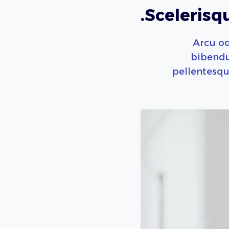
Scelerisqu
Arcu od
bibendu
pellentesqu