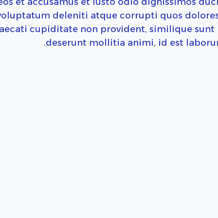
eos et accusamus et iusto odio dignissimos duc
oluptatum deleniti atque corrupti quos dolores
aecati cupiditate non provident, similique sunt i
deserunt mollitia animi, id est labor