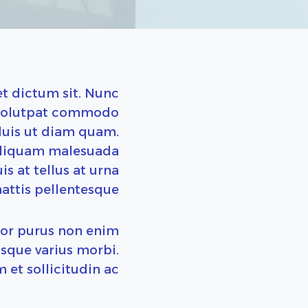
et dictum sit. Nunc
m volutpat commodo
 duis ut diam quam.
 aliquam malesuada
is at tellus at urna
tis pellentesque.
lor purus non enim
isque varius morbi.
t sollicitudin ac.