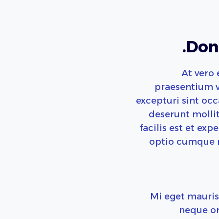
Done
At vero 
praesentium v
excepturi sint occ
deserunt molli
facilis est et ex
optio cumque n
Mi eget mauris 
neque o