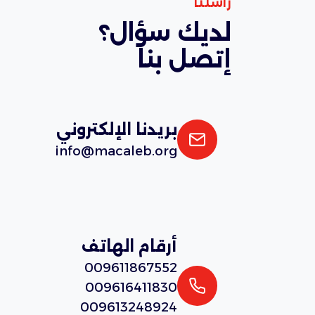
راسلنا
لديك سؤال؟
إتصل بنا
بريدنا الإلكتروني
info@macaleb.org
أرقام الهاتف
009611867552
009616411830
009613248924